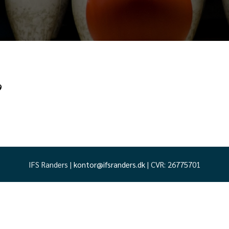
9
IFS Randers |
kontor@ifsranders.dk
| CVR:
26775701