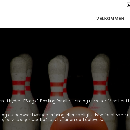
VELKOMMEN
ion tilbyder IFS også Bowling for alle aldre og niveauer. Vi spille
 og du behøver hverken erfaring eller særligt udstyr for at være m
e, og vi lægger vægt på, at alle får en god oplevelse.