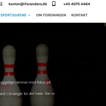


kontor@ifsranders.dk
+45 4075 4464
SPORTSGRENE
OM FORENINGEN
KONTAKT
r i hyggelige rammer med fokus på
ed – vi sørger for det hele. Der er